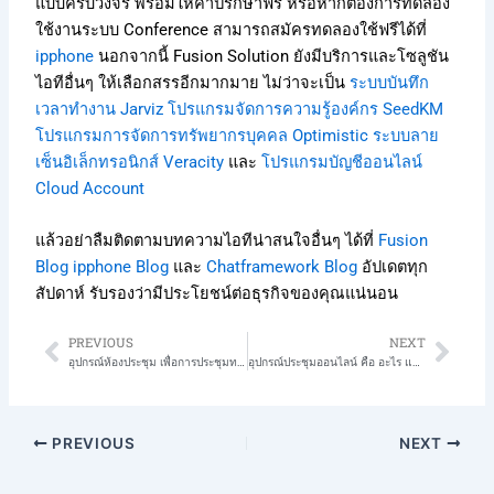
แบบครบวงจร พร้อมให้คำปรึกษาฟรี หรือหากต้องการทดลอง
ใช้งานระบบ Conference สามารถสมัครทดลองใช้ฟรีได้ที่
ipphone
นอกจากนี้ Fusion Solution ยังมีบริการและโซลูชัน
ไอทีอื่นๆ ให้เลือกสรรอีกมากมาย ไม่ว่าจะเป็น
ระบบบันทึก
เวลาทำงาน Jarviz
โปรแกรมจัดการความรู้องค์กร SeedKM
โปรแกรมการจัดการทรัพยากรบุคคล Optimistic
ระบบลาย
เซ็นอิเล็กทรอนิกส์ Veracity
และ
โปรแกรมบัญชีออนไลน์
Cloud Account
แล้วอย่าลืมติดตามบทความไอทีน่าสนใจอื่นๆ ได้ที่
Fusion
Blog
ipphone Blog
และ
Chatframework Blog
อัปเดตทุก
สัปดาห์ รับรองว่ามีประโยชน์ต่อธุรกิจของคุณแน่นอน
PREVIOUS
NEXT
Prev
Nex
อุปกรณ์ห้องประชุม เพื่อการประชุมทางไกลอย่างมีประสิทธิภาพ
อุปกรณ์ประชุมออนไลน์ คือ อะไร และทำไมจึงสำคัญ สำหรับธุรกิจยุคใหม่
PREVIOUS
NEXT