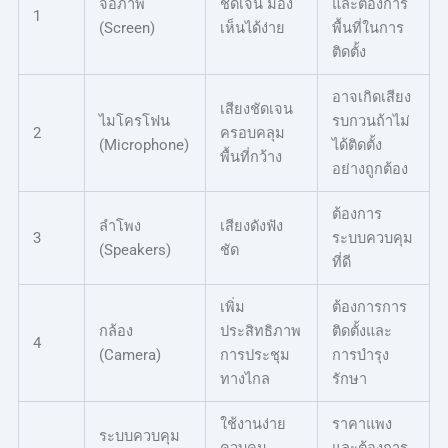
จอภาพ
ชัดเจน มอง
และต้องการ
1
(Screen)
เห็นได้ง่าย
พื้นที่ในการ
ติดตั้ง
อาจเกิดเสียง
เสียงชัดเจน
ไมโครโฟน
รบกวนถ้าไม่
2
ครอบคลุม
(Microphone)
ได้ติดตั้ง
พื้นที่กว้าง
อย่างถูกต้อง
ต้องการ
ลำโพง
เสียงดังฟัง
3
ระบบควบคุม
(Speakers)
ชัด
ที่ดี
เพิ่ม
ต้องการการ
กล้อง
ประสิทธิภาพ
ติดตั้งและ
4
(Camera)
การประชุม
การบำรุง
ทางไกล
รักษา
ใช้งานง่าย
ราคาแพง
ระบบควบคุม